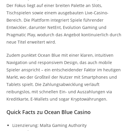
Der Fokus liegt auf einer breiten Palette an Slots,
Tischspielen sowie einem ausgebauten Live-Casino-
Bereich. Die Plattform integriert Spiele führender
Entwickler, darunter NetEnt, Evolution Gaming und
Pragmatic Play, wodurch das Angebot kontinuierlich durch
neue Titel erweitert wird.
Zudem punktet Ocean Blue mit einer klaren, intuitiven
Navigation und responsivem Design, das auch mobile
Spieler anspricht – ein entscheidender Faktor im heutigen
Markt, wo der Großteil der Nutzer mit Smartphones und
Tablets spielt. Die Zahlungsabwicklung verläuft
reibungslos, mit schnellen Ein- und Auszahlungen via
Kreditkarte, E-Wallets und sogar Kryptowährungen.
Quick Facts zu Ocean Blue Casino
Lizenzierung: Malta Gaming Authority