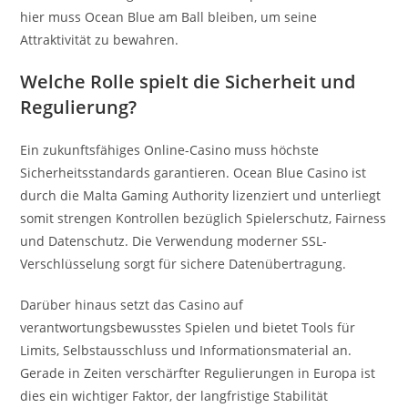
hier muss Ocean Blue am Ball bleiben, um seine
Attraktivität zu bewahren.
Welche Rolle spielt die Sicherheit und
Regulierung?
Ein zukunftsfähiges Online-Casino muss höchste
Sicherheitsstandards garantieren. Ocean Blue Casino ist
durch die Malta Gaming Authority lizenziert und unterliegt
somit strengen Kontrollen bezüglich Spielerschutz, Fairness
und Datenschutz. Die Verwendung moderner SSL-
Verschlüsselung sorgt für sichere Datenübertragung.
Darüber hinaus setzt das Casino auf
verantwortungsbewusstes Spielen und bietet Tools für
Limits, Selbstausschluss und Informationsmaterial an.
Gerade in Zeiten verschärfter Regulierungen in Europa ist
dies ein wichtiger Faktor, der langfristige Stabilität