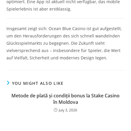
optimiert. Eine App ist aktuell nicht verfügbar, das mobile
Spielerlebnis ist aber erstklassig.
Insgesamt zeigt sich: Ocean Blue Casino ist gut aufgestellt,
um den Herausforderungen des sich schnell wandelnden
Glücksspielmarkts zu begegnen. Die Zukunft sieht
vielversprechend aus – insbesondere für Spieler, die Wert
auf Vielfalt, Sicherheit und modernes Design legen.
YOU MIGHT ALSO LIKE
Metode de plată și condiții bonus la Stake Casino
în Moldova
July 3, 2026