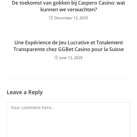
De toekomst van gokken bij Caspero Casino: wat
kunnen we verwachten?
December 13, 2025
Une Expérience de Jeu Lucrative et Totalement
Transparente chez GGBet Casino pour la Suisse
June 12, 2026
Leave a Reply