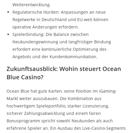
Weiterentwicklung.
Regulatorische Hürden: Anpassungen an neue
Regelwerke in Deutschland und EU-weit können
operative Änderungen erfordern.
Spielerbindung: Die Balance zwischen
Neukundengewinnung und langfristiger Bindung
erfordert eine kontinuierliche Optimierung des
Angebots und der Kundenkommunikation.
Zukunftsausblick: Wohin steuert Ocean
Blue Casino?
Ocean Blue hat gute Karten, seine Position im iGaming-
Markt weiter auszubauen. Die Kombination aus
hochwertigem Spieleportfolio, starker Lizenzierung,
sicherer Zahlungsabwicklung und einem fairen
Bonusprogramm spricht sowohl Neukunden als auch
erfahrene Spieler an. Ein Ausbau des Live-Casino-Segments