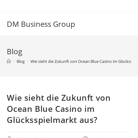
DM Business Group
Blog
>
Blog
>
Wie sieht die Zukunft von Ocean Blue Casino im Glücksspi
Wie sieht die Zukunft von
Ocean Blue Casino im
Glücksspielmarkt aus?