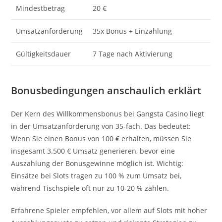
Mindestbetrag
20 €
Umsatzanforderung
35x Bonus + Einzahlung
Gültigkeitsdauer
7 Tage nach Aktivierung
Bonusbedingungen anschaulich erklärt
Der Kern des Willkommensbonus bei Gangsta Casino liegt
in der Umsatzanforderung von 35-fach. Das bedeutet:
Wenn Sie einen Bonus von 100 € erhalten, müssen Sie
insgesamt 3.500 € Umsatz generieren, bevor eine
Auszahlung der Bonusgewinne möglich ist. Wichtig:
Einsätze bei Slots tragen zu 100 % zum Umsatz bei,
während Tischspiele oft nur zu 10-20 % zählen.
Erfahrene Spieler empfehlen, vor allem auf Slots mit hoher