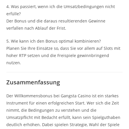
4. Was passiert, wenn ich die Umsatzbedingungen nicht
erfülle?
Der Bonus und die daraus resultierenden Gewinne
verfallen nach Ablauf der Frist.
5. Wie kann ich den Bonus optimal kombinieren?
Planen Sie Ihre Einsätze so, dass Sie vor allem auf Slots mit
hoher RTP setzen und die Freispiele gewinnbringend
nutzen.
Zusammenfassung
Der Willkommensbonus bei Gangsta Casino ist ein starkes
Instrument für einen erfolgreichen Start. Wer sich die Zeit
nimmt, die Bedingungen zu verstehen und die
Umsatzpflicht mit Bedacht erfüllt, kann sein Spielguthaben
deutlich erhöhen. Dabei spielen Strategie, Wahl der Spiele