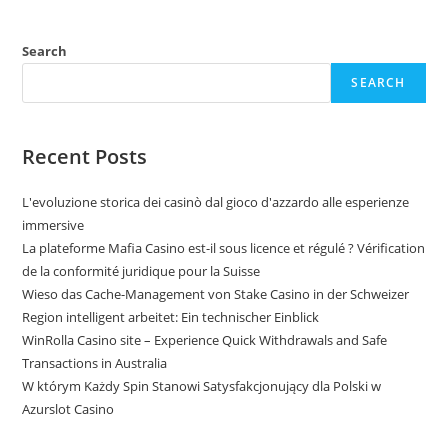
Search
SEARCH
Recent Posts
L'evoluzione storica dei casinò dal gioco d'azzardo alle esperienze
immersive
La plateforme Mafia Casino est-il sous licence et régulé ? Vérification
de la conformité juridique pour la Suisse
Wieso das Cache-Management von Stake Casino in der Schweizer
Region intelligent arbeitet: Ein technischer Einblick
WinRolla Casino site – Experience Quick Withdrawals and Safe
Transactions in Australia
W którym Każdy Spin Stanowi Satysfakcjonujący dla Polski w
Azurslot Casino