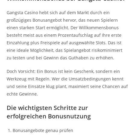
Gangsta Casino hebt sich auf dem Markt durch ein
großzügiges Bonusangebot hervor, das neuen Spielern
einen starken Start ermöglicht. Der Willkommensbonus
besteht meist aus einem Prozentaufschlag auf Ihre erste
Einzahlung plus Freispiele auf ausgewählte Slots. Das ist
eine ideale Möglichkeit, das Spielangebot risikominimiert
zu testen und bei Gewinn das Guthaben zu erhöhen.
Doch Vorsicht: Ein Bonus ist kein Geschenk, sondern ein
Werkzeug mit Regeln. Wer die Umsatzbedingungen kennt
und seine Einsätze klug plant, maximiert seine Chancen auf
echte Gewinne.
Die wichtigsten Schritte zur
erfolgreichen Bonusnutzung
Bonusangebote genau prüfen