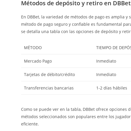
Métodos de depósito y retiro en DBBet
En DBBet, la variedad de métodos de pago es amplia y se
método de pago seguro y confiable es fundamental para
se detalla una tabla con las opciones de depósito y reti
MÉTODO
TIEMPO DE DEPÓ
Mercado Pago
Inmediato
Tarjetas de débito/crédito
Inmediato
Transferencias bancarias
1-2 días hábiles
Como se puede ver en la tabla, DBBet ofrece opciones d
métodos seleccionados son populares entre los jugadore
eficiente.