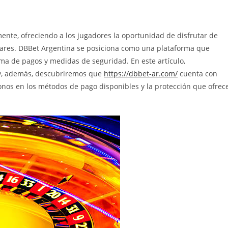
ente, ofreciendo a los jugadores la oportunidad de disfrutar de
ares. DBBet Argentina se posiciona como una plataforma que
ma de pagos y medidas de seguridad. En este artículo,
 y, además, descubriremos que
https://dbbet-ar.com/
cuenta con
onos en los métodos de pago disponibles y la protección que ofrec