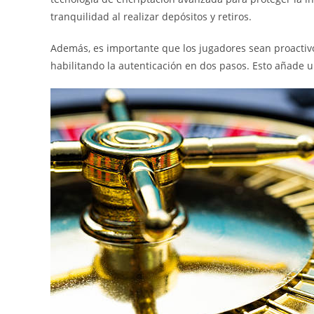
tranquilidad al realizar depósitos y retiros.
Además, es importante que los jugadores sean proactivo
habilitando la autenticación en dos pasos. Esto añade u