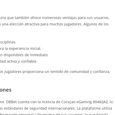
, sino que también ofrece numerosas ventajas para sus usuarios.
a una elección atractiva para muchos jugadores. Algunos de los
sciplinas.
 la experiencia inicial.
én disponibles de inmediato.
ad activa y confiable.
tos jugadores proporciona un sentido de comunidad y confianza,
iones
line. DBBet cuenta con la licencia de Curaçao eGaming 8048/JAZ, lo
s estándares de seguridad internacionales. La plataforma utiliza
formación personal y financiera de sus usuarios, lo que brinda