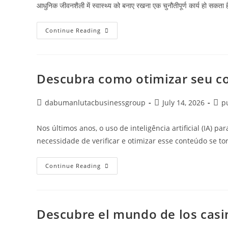
आधुनिक जीवनशैली में स्वास्थ्य को बनाए रखना एक चुनौतीपूर्ण कार्य हो सकता ह
Continue Reading
Descubra como otimizar seu c
dabumanlutacbusinessgroup
July 14, 2026
p
Nos últimos anos, o uso de inteligência artificial (IA) 
necessidade de verificar e otimizar esse conteúdo se t
Continue Reading
Descubre el mundo de los casi