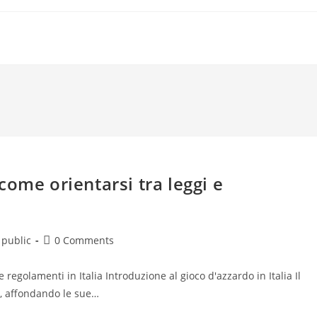
ome orientarsi tra leggi e
public
0 Comments
regolamenti in Italia Introduzione al gioco d'azzardo in Italia Il
a, affondando le sue…