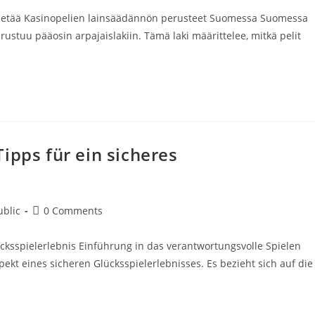
tietää Kasinopelien lainsäädännön perusteet Suomessa Suomessa
rustuu pääosin arpajaislakiin. Tämä laki määrittelee, mitkä pelit
ipps für ein sicheres
ublic
0 Comments
ücksspielerlebnis Einführung in das verantwortungsvolle Spielen
ekt eines sicheren Glücksspielerlebnisses. Es bezieht sich auf die