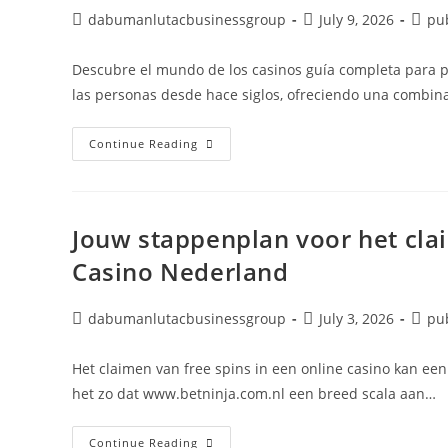
dabumanlutacbusinessgroup
July 9, 2026
pub
Descubre el mundo de los casinos guía completa para pr
las personas desde hace siglos, ofreciendo una combin
Continue Reading
Jouw stappenplan voor het clai
Casino Nederland
dabumanlutacbusinessgroup
July 3, 2026
pub
Het claimen van free spins in een online casino kan een
het zo dat www.betninja.com.nl een breed scala aan…
Continue Reading