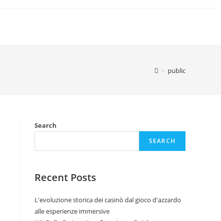
>
public
Search
SEARCH
Recent Posts
L'evoluzione storica dei casinò dal gioco d'azzardo
alle esperienze immersive