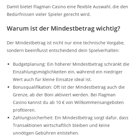
Damit bietet Flagman Casino eine flexible Auswahl, die den
Bedürfnissen vieler Spieler gerecht wird.
Warum ist der Mindestbetrag wichtig?
Der Mindestbetrag ist nicht nur eine technische Vorgabe,
sondern beeinflusst entscheidend dein Spielverhalten:
Budgetplanung: Ein höherer Mindestbetrag schränkt die
Einzahlungsmöglichkeiten ein, während ein niedriger
Wert auch für kleine Einsätze ideal ist.
Bonusqualifikation: Oft ist der Mindestbetrag auch die
Grenze, ab der Boni aktiviert werden. Bei Flagman
Casino kannst du ab 10 € von Willkommensangeboten
profitieren.
Zahlungssicherheit: Ein Mindestbetrag sorgt dafür, dass
Transaktionen wirtschaftlich bleiben und keine
unnötigen Gebühren entstehen.