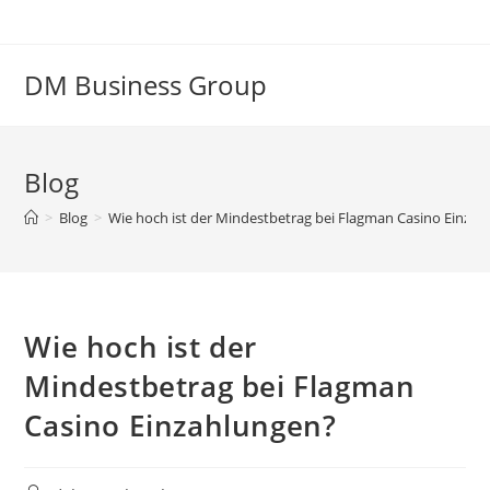
DM Business Group
Blog
>
Blog
>
Wie hoch ist der Mindestbetrag bei Flagman Casino Einza
Wie hoch ist der
Mindestbetrag bei Flagman
Casino Einzahlungen?