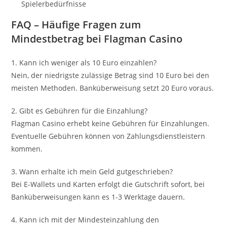
Spielerbedürfnisse
FAQ – Häufige Fragen zum
Mindestbetrag bei Flagman Casino
1. Kann ich weniger als 10 Euro einzahlen?
Nein, der niedrigste zulässige Betrag sind 10 Euro bei den
meisten Methoden. Banküberweisung setzt 20 Euro voraus.
2. Gibt es Gebühren für die Einzahlung?
Flagman Casino erhebt keine Gebühren für Einzahlungen.
Eventuelle Gebühren können von Zahlungsdienstleistern
kommen.
3. Wann erhalte ich mein Geld gutgeschrieben?
Bei E-Wallets und Karten erfolgt die Gutschrift sofort, bei
Banküberweisungen kann es 1-3 Werktage dauern.
4. Kann ich mit der Mindesteinzahlung den