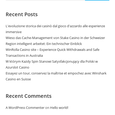
Recent Posts
L'evoluzione storica dei casinò dal gioco d'azzardo alle esperienze
immersive
Wieso das Cache-Management von Stake Casino in der Schweizer
Region intelligent arbeitet: Ein technischer Einblick
WinRolla Casino site – Experience Quick Withdrawals and Safe
Transactions in Australia
W którym Każdy Spin Stanowi Satysfakcjonujący dla Polski w
Azurslot Casino
Essayez un tour, conservez la maîtrise et empochez avec Winshark
Casino en Suisse
Recent Comments
A WordPress Commenter
on
Hello world!