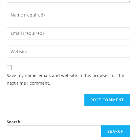
Save my name, email, and website in this browser for the
next time I comment.
Search
SEARCH