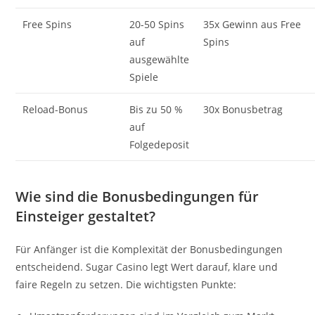
Free Spins
20-50 Spins
35x Gewinn aus Free
auf
Spins
ausgewählte
Spiele
Reload-Bonus
Bis zu 50 %
30x Bonusbetrag
auf
Folgedeposit
Wie sind die Bonusbedingungen für
Einsteiger gestaltet?
Für Anfänger ist die Komplexität der Bonusbedingungen
entscheidend. Sugar Casino legt Wert darauf, klare und
faire Regeln zu setzen. Die wichtigsten Punkte: