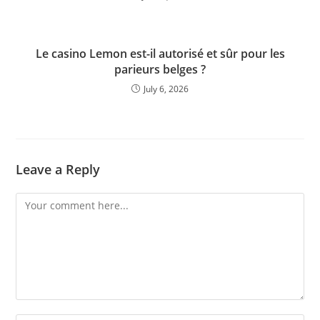
Le casino Lemon est-il autorisé et sûr pour les
parieurs belges ?
July 6, 2026
Leave a Reply