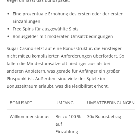
Regel umfasst das Bonuspaket:
Eine prozentuale Erhöhung des ersten oder der ersten
Einzahlungen
Free Spins für ausgewählte Slots
Bonusgelder mit moderaten Umsatzbedingungen
Sugar Casino setzt auf eine Bonusstruktur, die Einsteiger
nicht mit zu komplizierten Anforderungen überfordert. So
fallen die Mindestumsätze oft niedriger aus als bei
anderen Anbietern, was gerade für Anfänger ein großer
Pluspunkt ist. Außerdem sind viele der Spiele im
Bonuszeitraum erlaubt, was die Flexibilität erhöht.
BONUSART
UMFANG
UMSATZBEDINGUNGEN
Willkommensbonus
Bis zu 100 %
30x Bonusbetrag
auf
Einzahlung