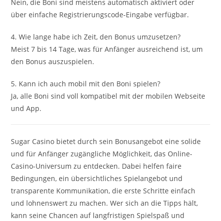
Nein, die Boni sind meistens automatisch aktiviert oder
über einfache Registrierungscode-Eingabe verfügbar.
4. Wie lange habe ich Zeit, den Bonus umzusetzen?
Meist 7 bis 14 Tage, was für Anfänger ausreichend ist, um
den Bonus auszuspielen.
5. Kann ich auch mobil mit den Boni spielen?
Ja, alle Boni sind voll kompatibel mit der mobilen Webseite
und App.
Sugar Casino bietet durch sein Bonusangebot eine solide
und für Anfänger zugängliche Möglichkeit, das Online-
Casino-Universum zu entdecken. Dabei helfen faire
Bedingungen, ein übersichtliches Spielangebot und
transparente Kommunikation, die erste Schritte einfach
und lohnenswert zu machen. Wer sich an die Tipps hält,
kann seine Chancen auf langfristigen Spielspaß und