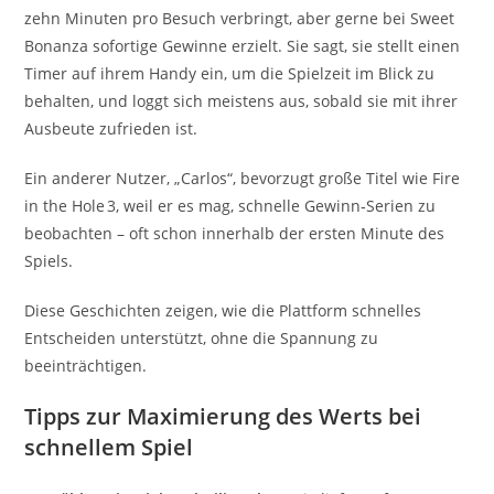
zehn Minuten pro Besuch verbringt, aber gerne bei Sweet
Bonanza sofortige Gewinne erzielt. Sie sagt, sie stellt einen
Timer auf ihrem Handy ein, um die Spielzeit im Blick zu
behalten, und loggt sich meistens aus, sobald sie mit ihrer
Ausbeute zufrieden ist.
Ein anderer Nutzer, „Carlos“, bevorzugt große Titel wie Fire
in the Hole 3, weil er es mag, schnelle Gewinn‑Serien zu
beobachten – oft schon innerhalb der ersten Minute des
Spiels.
Diese Geschichten zeigen, wie die Plattform schnelles
Entscheiden unterstützt, ohne die Spannung zu
beeinträchtigen.
Tipps zur Maximierung des Werts bei
schnellem Spiel