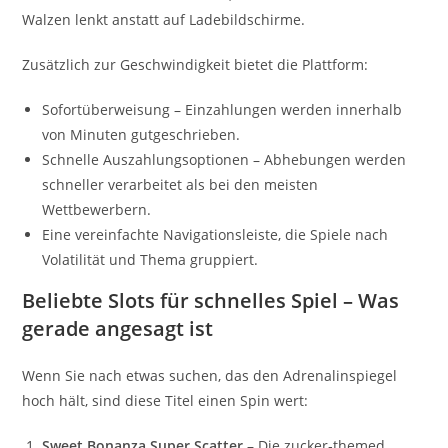
Walzen lenkt anstatt auf Ladebildschirme.
Zusätzlich zur Geschwindigkeit bietet die Plattform:
Sofortüberweisung – Einzahlungen werden innerhalb
von Minuten gutgeschrieben.
Schnelle Auszahlungsoptionen – Abhebungen werden
schneller verarbeitet als bei den meisten
Wettbewerbern.
Eine vereinfachte Navigationsleiste, die Spiele nach
Volatilität und Thema gruppiert.
Beliebte Slots für schnelles Spiel – Was
gerade angesagt ist
Wenn Sie nach etwas suchen, das den Adrenalinspiegel
hoch hält, sind diese Titel einen Spin wert:
Sweet Bonanza Super Scatter
– Die zucker‑themed