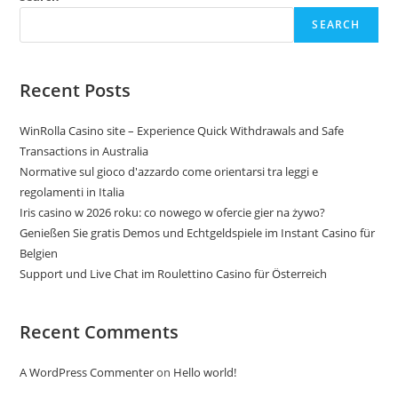
SEARCH
Recent Posts
WinRolla Casino site – Experience Quick Withdrawals and Safe
Transactions in Australia
Normative sul gioco d'azzardo come orientarsi tra leggi e
regolamenti in Italia
Iris casino w 2026 roku: co nowego w ofercie gier na żywo?
Genießen Sie gratis Demos und Echtgeldspiele im Instant Casino für
Belgien
Support und Live Chat im Roulettino Casino für Österreich
Recent Comments
A WordPress Commenter
on
Hello world!