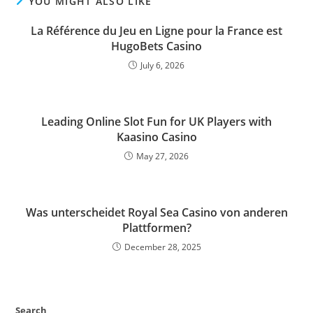
YOU MIGHT ALSO LIKE
La Référence du Jeu en Ligne pour la France est
HugoBets Casino
July 6, 2026
Leading Online Slot Fun for UK Players with
Kaasino Casino
May 27, 2026
Was unterscheidet Royal Sea Casino von anderen
Plattformen?
December 28, 2025
Search