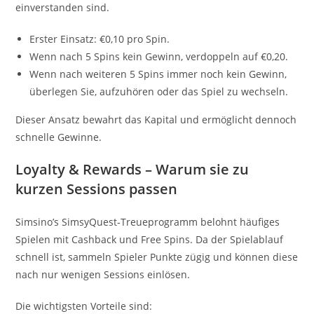
einverstanden sind.
Erster Einsatz: €0,10 pro Spin.
Wenn nach 5 Spins kein Gewinn, verdoppeln auf €0,20.
Wenn nach weiteren 5 Spins immer noch kein Gewinn,
überlegen Sie, aufzuhören oder das Spiel zu wechseln.
Dieser Ansatz bewahrt das Kapital und ermöglicht dennoch
schnelle Gewinne.
Loyalty & Rewards – Warum sie zu
kurzen Sessions passen
Simsino’s SimsyQuest‑Treueprogramm belohnt häufiges
Spielen mit Cashback und Free Spins. Da der Spielablauf
schnell ist, sammeln Spieler Punkte zügig und können diese
nach nur wenigen Sessions einlösen.
Die wichtigsten Vorteile sind: