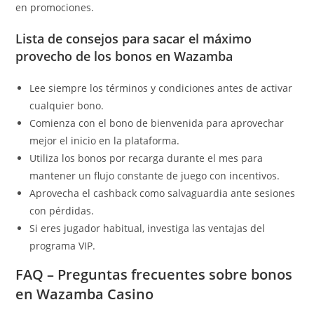
en promociones.
Lista de consejos para sacar el máximo
provecho de los bonos en Wazamba
Lee siempre los términos y condiciones antes de activar
cualquier bono.
Comienza con el bono de bienvenida para aprovechar
mejor el inicio en la plataforma.
Utiliza los bonos por recarga durante el mes para
mantener un flujo constante de juego con incentivos.
Aprovecha el cashback como salvaguardia ante sesiones
con pérdidas.
Si eres jugador habitual, investiga las ventajas del
programa VIP.
FAQ – Preguntas frecuentes sobre bonos
en Wazamba Casino