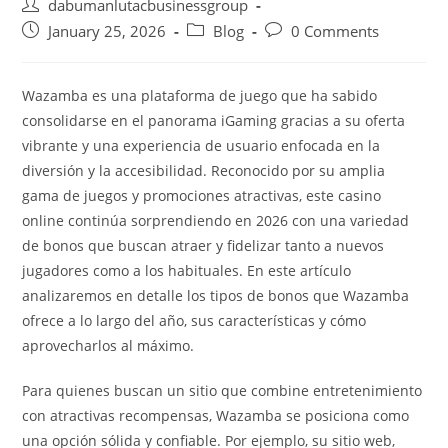
dabumanlutacbusinessgroup
January 25, 2026
Blog
0 Comments
Wazamba es una plataforma de juego que ha sabido
consolidarse en el panorama iGaming gracias a su oferta
vibrante y una experiencia de usuario enfocada en la
diversión y la accesibilidad. Reconocido por su amplia
gama de juegos y promociones atractivas, este casino
online continúa sorprendiendo en 2026 con una variedad
de bonos que buscan atraer y fidelizar tanto a nuevos
jugadores como a los habituales. En este artículo
analizaremos en detalle los tipos de bonos que Wazamba
ofrece a lo largo del año, sus características y cómo
aprovecharlos al máximo.
Para quienes buscan un sitio que combine entretenimiento
con atractivas recompensas, Wazamba se posiciona como
una opción sólida y confiable. Por ejemplo, su sitio web,