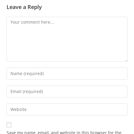
Leave a Reply
Save my name, email, and website in this browser for the