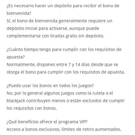
¿Es necesario hacer un depósito para recibir el bono de
bienvenida?
Sí, el bono de bienvenida generalmente requiere un
depósito inicial para activarse, aunque puede
complementarse con tiradas gratis sin depósito.
¿Cuánto tiempo tengo para cumplir con los requisitos de
apuesta?
Normalmente, dispones entre 7 y 14 días desde que se
otorga el bono para cumplir con los requisitos de apuesta.
¿Puedo usar los bonos en todos los juegos?
No, por lo general algunos juegos como la ruleta o el
blackjack contribuyen menos o están excluidos de cumplir
los requisitos con bonos.
¿Qué beneficios ofrece el programa VIP?
Acceso a bonos exclusivos, límites de retiro aumentados,