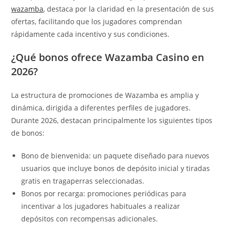
wazamba
, destaca por la claridad en la presentación de sus
ofertas, facilitando que los jugadores comprendan
rápidamente cada incentivo y sus condiciones.
¿Qué bonos ofrece Wazamba Casino en
2026?
La estructura de promociones de Wazamba es amplia y
dinámica, dirigida a diferentes perfiles de jugadores.
Durante 2026, destacan principalmente los siguientes tipos
de bonos:
Bono de bienvenida: un paquete diseñado para nuevos
usuarios que incluye bonos de depósito inicial y tiradas
gratis en tragaperras seleccionadas.
Bonos por recarga: promociones periódicas para
incentivar a los jugadores habituales a realizar
depósitos con recompensas adicionales.