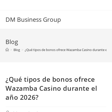
DM Business Group
Blog
>
Blog
>
¿Qué tipos de bonos ofrece Wazamba Casino durante el a
¿Qué tipos de bonos ofrece
Wazamba Casino durante el
año 2026?