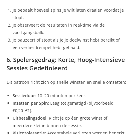
Je bepaalt hoeveel spins je wilt laten draaien voordat je
stopt.
Je observeert de resultaten in real-time via de
voortgangsbalk.
Je pauzeert of stopt als je je doelwinst hebt bereikt of
een verliesdrempel hebt gehaald.
6. Spelersgedrag: Korte, Hoog‑Intensieve
Sessies Gedefinieerd
Dit patroon richt zich op snelle winsten en snelle omzetten:
Sessieduur
: 10–20 minuten per keer.
Inzetten per Spin
: Laag tot gematigd (bijvoorbeeld
€0,20–€1).
Uitbetalingsdoel
: Richt je op één grote winst of
meerdere kleine binnen de sessie.
Risicotolerantie
: Acceptabele verliezen worden beperkt