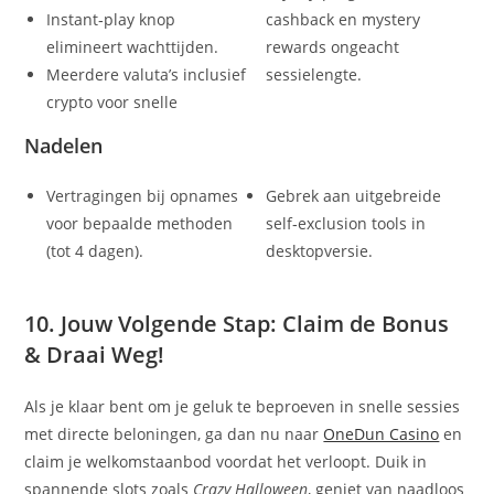
Instant‑play knop
cashback en mystery
elimineert wachttijden.
rewards ongeacht
Meerdere valuta’s inclusief
sessielengte.
crypto voor snelle
Nadelen
Vertragingen bij opnames
Gebrek aan uitgebreide
voor bepaalde methoden
self‑exclusion tools in
(tot 4 dagen).
desktopversie.
10. Jouw Volgende Stap: Claim de Bonus
& Draai Weg!
Als je klaar bent om je geluk te beproeven in snelle sessies
met directe beloningen, ga dan nu naar
OneDun Casino
en
claim je welkomstaanbod voordat het verloopt. Duik in
spannende slots zoals
Crazy Halloween
, geniet van naadloos