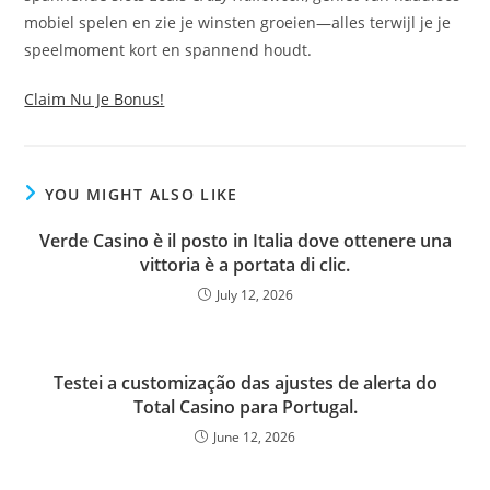
mobiel spelen en zie je winsten groeien—alles terwijl je je
speelmoment kort en spannend houdt.
Claim Nu Je Bonus!
YOU MIGHT ALSO LIKE
Verde Casino è il posto in Italia dove ottenere una
vittoria è a portata di clic.
July 12, 2026
Testei a customização das ajustes de alerta do
Total Casino para Portugal.
June 12, 2026