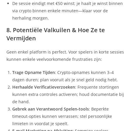
De sessie eindigt met €50 winst; je haalt je winst binnen
via crypto binnen enkele minuten—klaar voor de
herhaling morgen.
8. Potentiële Valkuilen & Hoe Ze te
Vermijden
Geen enkel platform is perfect. Voor spelers in korte sessies
kunnen enkele veelvoorkomende frustraties zijn:
Trage Opname Tijden
: Crypto‑opnames kunnen 3–4
dagen duren; plan vooruit als je snel geld nodig hebt.
Herhaalde Verificatieverzoeken
: Frequente stortingen
kunnen extra controles activeren; houd documentatie bij
de hand.
Gebrek aan Verantwoord Spelen‑tools
: Beperkte
timeout‑opties kunnen verrassen; stel persoonlijke
limieten in voordat je speelt.
E-mail Marketing na Afsluiting
: Sommige spelers