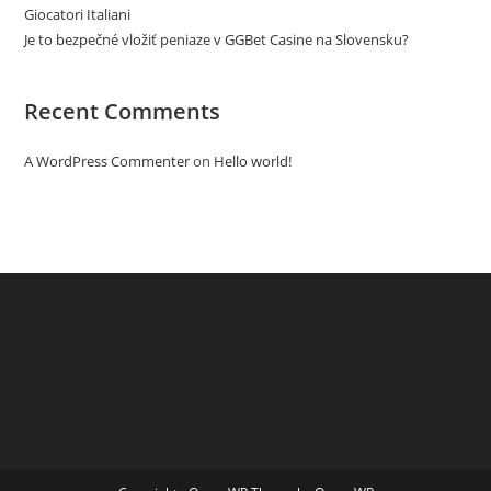
Giocatori Italiani
Je to bezpečné vložiť peniaze v GGBet Casine na Slovensku?
Recent Comments
A WordPress Commenter
on
Hello world!