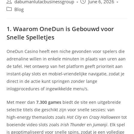
dabumanlutacbusinessgroup
June 6, 2026
Blog
1. Waarom OneDun is Gebouwd voor
Snelle Spelletjes
OneDun Casino heeft een niche gevonden voor spelers die
adrenaline willen in enkele minuten in plaats van uren aan
de tafel. Het ontwerp van het platform geeft prioriteit aan
instant‑play slots en mobiel‑vriendelijke navigatie, zodat je
direct in de actie kunt springen zonder lange
inlogprocedures of ingewikkelde menu’s.
Met meer dan
7.300 games
biedt de site een uitgebreide
selectie titels die geschikt zijn voor snelle sessies: van
high‑energy themaslots zoals
Hot City
en
Crazy Halloween
tot
boeiende video slots zoals
Irish Thunder
en
Jumanji
. Elk spel
is geoptimaliseerd voor snelle spins, zodat je een volledige