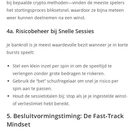
bij bepaalde crypto‑methoden—vinden de meeste spelers
het stortingsproces bliksetsnel, waardoor ze bijna meteen
weer kunnen deelnemen na een winst.
4a. Risicobeheer bij Snelle Sessies
Je bankroll is je meest waardevolle bezit wanneer je in korte
bursts speelt:
Stel een klein inzet per spin in om de speeltijd te
verlengen zonder grote bedragen te riskeren.
Gebruik de “bet” schuifregelaar om snel je risico per
spin aan te passen.
Houd de sessietotalen bij; stop als je je ingestelde winst-
of verlieslimiet hebt bereikt.
5. Besluitvormingstiming: De Fast‑Track
Mindset