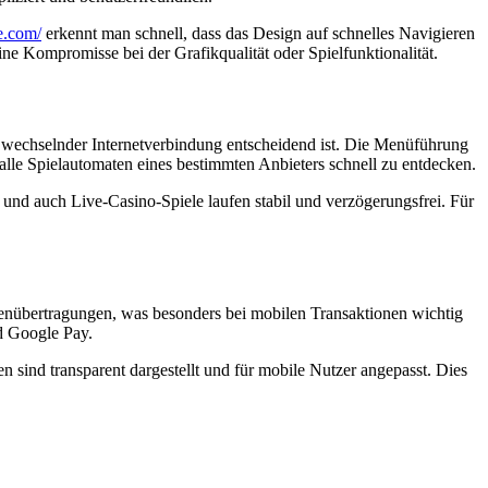
e.com/
erkennt man schnell, dass das Design auf schnelles Navigieren
ne Kompromisse bei der Grafikqualität oder Spielfunktionalität.
t wechselnder Internetverbindung entscheidend ist. Die Menüführung
 alle Spielautomaten eines bestimmten Anbieters schnell zu entdecken.
 und auch Live-Casino-Spiele laufen stabil und verzögerungsfrei. Für
tenübertragungen, was besonders bei mobilen Transaktionen wichtig
d Google Pay.
sind transparent dargestellt und für mobile Nutzer angepasst. Dies