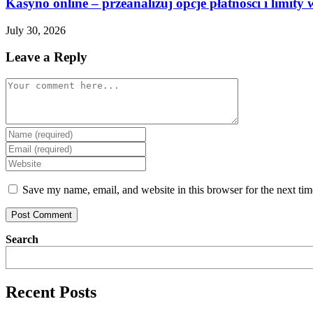
Kasyno online – przeanalizuj opcje płatności i limity
July 30, 2026
Leave a Reply
Comment
Enter
your
Enter
name
your
Enter
or
email
your
username
address
website
Save my name, email, and website in this browser for the next ti
to
to
URL
comment
comment
(optional)
Search
Recent Posts