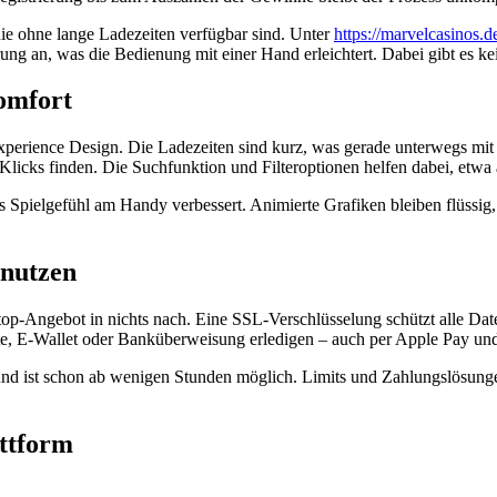
 die ohne lange Ladezeiten verfügbar sind. Unter
https://marvelcasinos.d
ung an, was die Bedienung mit einer Hand erleichtert. Dabei gibt es kei
omfort
 Experience Design. Die Ladezeiten sind kurz, was gerade unterwegs mi
n Klicks finden. Die Suchfunktion und Filteroptionen helfen dabei, etwa
s Spielgefühl am Handy verbessert. Animierte Grafiken bleiben flüssig,
 nutzen
op-Angebot in nichts nach. Eine SSL-Verschlüsselung schützt alle Da
arte, E-Wallet oder Banküberweisung erledigen – auch per Apple Pay un
d ist schon ab wenigen Stunden möglich. Limits und Zahlungslösungen 
ttform