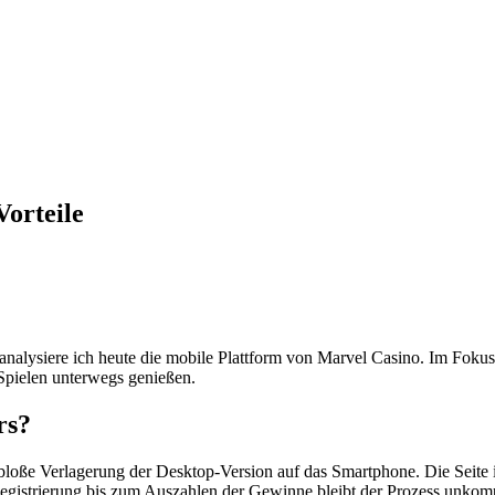
Vorteile
alysiere ich heute die mobile Plattform von Marvel Casino. Im Fokus 
 Spielen unterwegs genießen.
rs?
e bloße Verlagerung der Desktop-Version auf das Smartphone. Die Seite i
gistrierung bis zum Auszahlen der Gewinne bleibt der Prozess unkompl