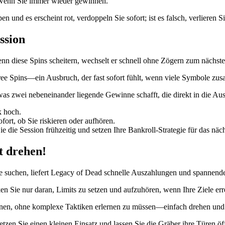
 wenn Sie immer wieder gewinnen.
und es erscheint rot, verdoppeln Sie sofort; ist es falsch, verlieren Si
ssion
nn diese Spins scheitern, wechselt er schnell ohne Zögern zum nächste
Free Spins—ein Ausbruch, der fast sofort fühlt, wenn viele Symbole z
s zwei nebeneinander liegende Gewinne schafft, die direkt in die Aus
k hoch.
ort, ob Sie riskieren oder aufhören.
e die Session frühzeitig und setzen Ihre Bankroll-Strategie für das näc
t drehen!
e suchen, liefert Legacy of Dead schnelle Auszahlungen und spannend
 Sie nur daran, Limits zu setzen und aufzuhören, wenn Ihre Ziele erre
können, ohne komplexe Taktiken erlernen zu müssen—einfach drehen un
etzen Sie einen kleinen Einsatz und lassen Sie die Gräber ihre Türen ö