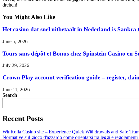
drehen!
You Might Also Like
Het casino dat snel uitbetaalt in Nederland is Sankra
June 5, 2026
Tours sans dépôt et Bonus chez Spinstein Casino en S
July 29, 2026
Crown Play account verification guide – register, clai
June 11, 2026
Search
Recent Posts
WinRolla Casino site – Experience Quick Withdrawals and Safe Transa
Normative sul gioco d'azzardo come orientarsi tra leggi e regolamenti i