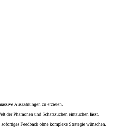
 massive Auszahlungen zu erzielen.
elt der Pharaonen und Schatzsuchen eintauchen lässt.
e sofortiges Feedback ohne komplexe Strategie wünschen.