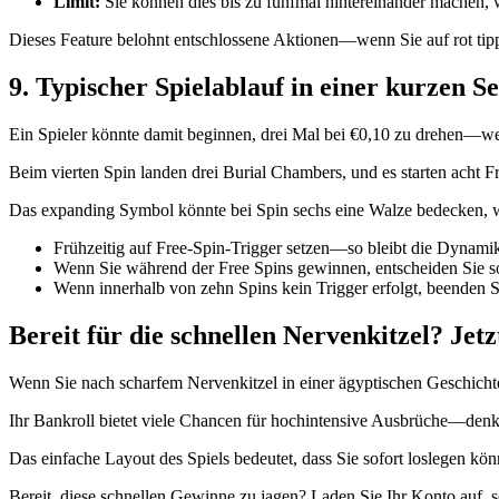
Limit:
Sie können dies bis zu fünfmal hintereinander machen,
Dieses Feature belohnt entschlossene Aktionen—wenn Sie auf rot tippen 
9. Typischer Spielablauf in einer kurzen Se
Ein Spieler könnte damit beginnen, drei Mal bei €0,10 zu drehen—we
Beim vierten Spin landen drei Burial Chambers, und es starten acht 
Das expanding Symbol könnte bei Spin sechs eine Walze bedecken, wa
Frühzeitig auf Free-Spin-Trigger setzen—so bleibt die Dynami
Wenn Sie während der Free Spins gewinnen, entscheiden Sie sof
Wenn innerhalb von zehn Spins kein Trigger erfolgt, beenden Si
Bereit für die schnellen Nervenkitzel? Jetz
Wenn Sie nach scharfem Nervenkitzel in einer ägyptischen Geschicht
Ihr Bankroll bietet viele Chancen für hochintensive Ausbrüche—denken
Das einfache Layout des Spiels bedeutet, dass Sie sofort loslegen 
Bereit, diese schnellen Gewinne zu jagen? Laden Sie Ihr Konto auf, s