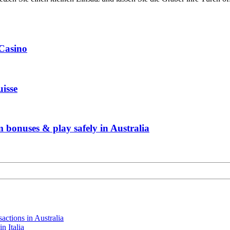
 Casino
uisse
m bonuses & play safely in Australia
ctions in Australia
n Italia