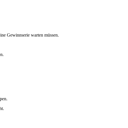
f eine Gewinnserie warten müssen.
en.
pen.
ht.