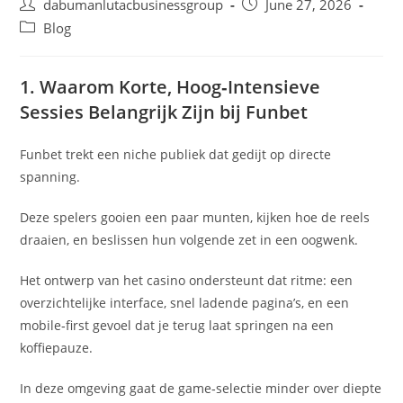
dabumanlutacbusinessgroup
June 27, 2026
Blog
1. Waarom Korte, Hoog‑Intensieve
Sessies Belangrijk Zijn bij Funbet
Funbet trekt een niche publiek dat gedijt op directe
spanning.
Deze spelers gooien een paar munten, kijken hoe de reels
draaien, en beslissen hun volgende zet in een oogwenk.
Het ontwerp van het casino ondersteunt dat ritme: een
overzichtelijke interface, snel ladende pagina’s, en een
mobile‑first gevoel dat je terug laat springen na een
koffiepauze.
In deze omgeving gaat de game‑selectie minder over diepte