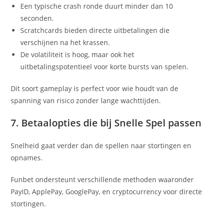
Een typische crash ronde duurt minder dan 10
seconden.
Scratchcards bieden directe uitbetalingen die
verschijnen na het krassen.
De volatiliteit is hoog, maar ook het
uitbetalingspotentieel voor korte bursts van spelen.
Dit soort gameplay is perfect voor wie houdt van de
spanning van risico zonder lange wachttijden.
7. Betaalopties die bij Snelle Spel passen
Snelheid gaat verder dan de spellen naar stortingen en
opnames.
Funbet ondersteunt verschillende methoden waaronder
PayID, ApplePay, GooglePay, en cryptocurrency voor directe
stortingen.