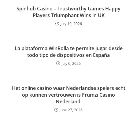
Spinhub Casino – Trustworthy Games Happy
Players Triumphant Wins in UK
July 19, 2026
La plataforma WinRolla te permite jugar desde
todo tipo de dispositivos en España
July 6, 2026
Het online casino waar Nederlandse spelers echt
op kunnen vertrouwen is Frumzi Casino
Nederland.
June 27, 2026