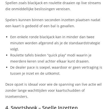
Spellen zoals blackjack en roulette draaien op live streams
die onmiddellijke beslissingen vereisen.
Spelers kunnen binnen seconden inzetten plaatsen nadat
een kaart is gedeeld of een bal is gevallen.
Een enkele ronde blackjack kan in minder dan twee
minuten worden afgerond als je de standaardstrategie
volgt.
Roulette tafels bieden “quick play” modi waarin je
meerdere keren snel achter elkaar kunt draaien.
De dealer pace is soepel, waardoor er geen vertraging is
tussen je inzet en de uitkomst.
Deze opzet is ideaal voor wie de spanning van live actie wil
zonder lange wachttijden voor kaartschudden of
inzetvensters.
4. Sportsbook – Snelle Inzetten