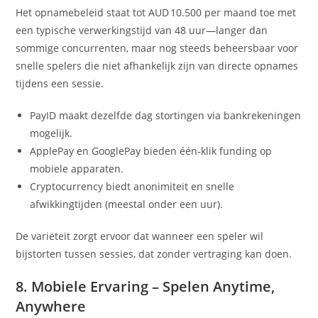
Het opnamebeleid staat tot AUD 10.500 per maand toe met
een typische verwerkingstijd van 48 uur—langer dan
sommige concurrenten, maar nog steeds beheersbaar voor
snelle spelers die niet afhankelijk zijn van directe opnames
tijdens een sessie.
PayID maakt dezelfde dag stortingen via bankrekeningen
mogelijk.
ApplePay en GooglePay bieden één‑klik funding op
mobiele apparaten.
Cryptocurrency biedt anonimiteit en snelle
afwikkingtijden (meestal onder een uur).
De variëteit zorgt ervoor dat wanneer een speler wil
bijstorten tussen sessies, dat zonder vertraging kan doen.
8. Mobiele Ervaring – Spelen Anytime,
Anywhere