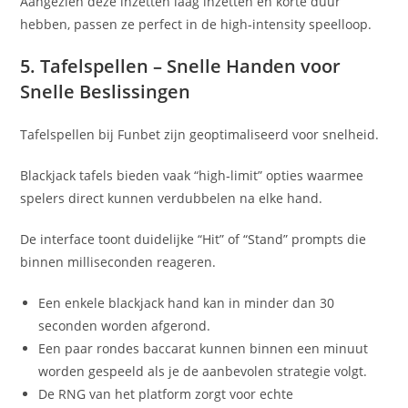
Aangezien deze inzetten laag inzetten en korte duur
hebben, passen ze perfect in de high‑intensity speelloop.
5. Tafelspellen – Snelle Handen voor
Snelle Beslissingen
Tafelspellen bij Funbet zijn geoptimaliseerd voor snelheid.
Blackjack tafels bieden vaak “high‑limit” opties waarmee
spelers direct kunnen verdubbelen na elke hand.
De interface toont duidelijke “Hit” of “Stand” prompts die
binnen milliseconden reageren.
Een enkele blackjack hand kan in minder dan 30
seconden worden afgerond.
Een paar rondes baccarat kunnen binnen een minuut
worden gespeeld als je de aanbevolen strategie volgt.
De RNG van het platform zorgt voor echte