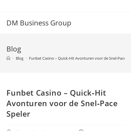
DM Business Group
Blog
>
Blog
>
Funbet Casino – Quick‑Hit Avonturen voor de Snel‑Pace Sp
Funbet Casino – Quick‑Hit
Avonturen voor de Snel‑Pace
Speler