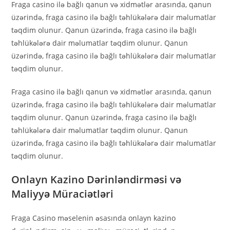
Fraga casino ilə bağlı qanun və xidmətlər arasında, qanun
üzərində, fraga casino ilə bağlı təhlükələrə dair məlumatlar
təqdim olunur. Qanun üzərində, fraga casino ilə bağlı
təhlükələrə dair məlumatlar təqdim olunur. Qanun
üzərində, fraga casino ilə bağlı təhlükələrə dair məlumatlar
təqdim olunur.
Fraga casino ilə bağlı qanun və xidmətlər arasında, qanun
üzərində, fraga casino ilə bağlı təhlükələrə dair məlumatlar
təqdim olunur. Qanun üzərində, fraga casino ilə bağlı
təhlükələrə dair məlumatlar təqdim olunur. Qanun
üzərində, fraga casino ilə bağlı təhlükələrə dair məlumatlar
təqdim olunur.
Onlayn Kazino Dərinləndirməsi və
Maliyyə Müraciətləri
Fraga Casino məselenin əsasında onlayn kazino