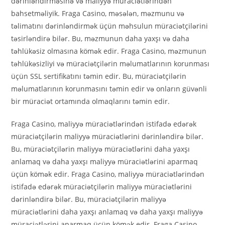
dərinləndirməsinə və maliyyə müraciətlərindən
bahsetməliyik. Fraga Casino, məsələn, məzmunu və
təlimatını dərinləndirmək üçün məhsulun müraciətçilərini
təsirləndirə bilər. Bu, məzmunun daha yaxşı və daha
təhlükəsiz olmasına kömək edir. Fraga Casino, məzmunun
təhlükəsizliyi və müraciətçilərin məlumatlarının korunması
üçün SSL sertifikatını təmin edir. Bu, müraciətçilərin
məlumatlarının korunmasını təmin edir və onların güvənli
bir müraciət ortamında olmaqlarını təmin edir.
Fraga Casino, maliyyə müraciətlərindən istifadə edərək
müraciətçilərin maliyyə müraciətlərini dərinləndirə bilər.
Bu, müraciətçilərin maliyyə müraciətlərini daha yaxşı
anlamaq və daha yaxşı maliyyə müraciətlərini aparmaq
üçün kömək edir. Fraga Casino, maliyyə müraciətlərindən
istifadə edərək müraciətçilərin maliyyə müraciətlərini
dərinləndirə bilər. Bu, müraciətçilərin maliyyə
müraciətlərini daha yaxşı anlamaq və daha yaxşı maliyyə
müraciətlərini aparmaq üçün kömək edir. Fraga Casino,