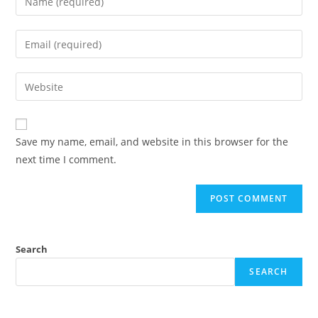
Save my name, email, and website in this browser for the
next time I comment.
Search
SEARCH