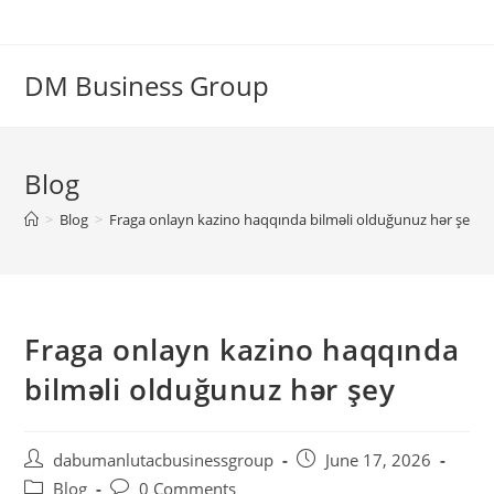
DM Business Group
Blog
>
Blog
>
Fraga onlayn kazino haqqında bilməli olduğunuz hər şey
Fraga onlayn kazino haqqında
bilməli olduğunuz hər şey
dabumanlutacbusinessgroup
June 17, 2026
Blog
0 Comments