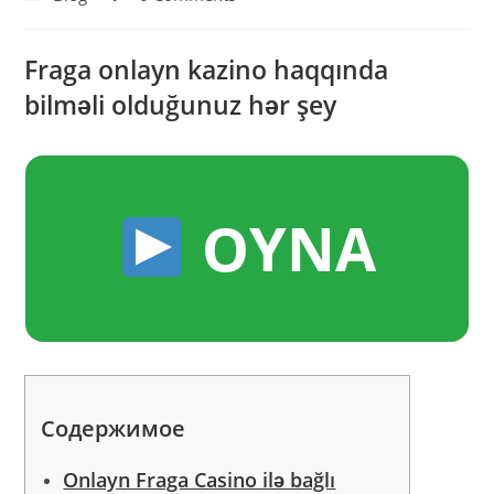
Fraga onlayn kazino haqqında
bilməli olduğunuz hər şey
OYNA
Содержимое
Onlayn Fraga Casino ilə bağlı