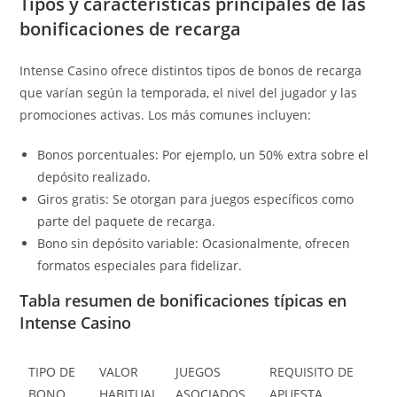
Tipos y características principales de las
bonificaciones de recarga
Intense Casino ofrece distintos tipos de bonos de recarga
que varían según la temporada, el nivel del jugador y las
promociones activas. Los más comunes incluyen:
Bonos porcentuales: Por ejemplo, un 50% extra sobre el
depósito realizado.
Giros gratis: Se otorgan para juegos específicos como
parte del paquete de recarga.
Bono sin depósito variable: Ocasionalmente, ofrecen
formatos especiales para fidelizar.
Tabla resumen de bonificaciones típicas en
Intense Casino
TIPO DE
VALOR
JUEGOS
REQUISITO DE
BONO
HABITUAL
ASOCIADOS
APUESTA