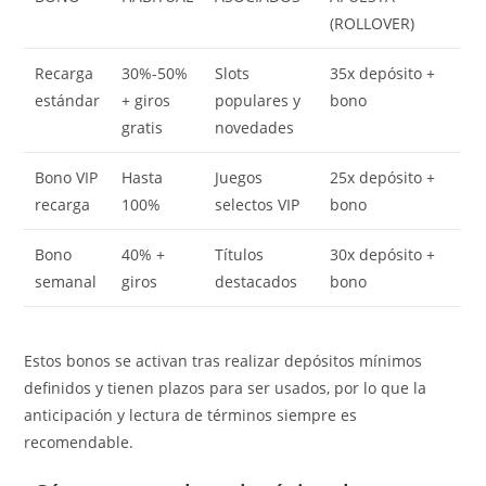
(ROLLOVER)
Recarga
30%-50%
Slots
35x depósito +
estándar
+ giros
populares y
bono
gratis
novedades
Bono VIP
Hasta
Juegos
25x depósito +
recarga
100%
selectos VIP
bono
Bono
40% +
Títulos
30x depósito +
semanal
giros
destacados
bono
Estos bonos se activan tras realizar depósitos mínimos
definidos y tienen plazos para ser usados, por lo que la
anticipación y lectura de términos siempre es
recomendable.