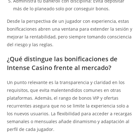
Administra tu bankroll con disciplina: Evita depositar
más de lo planeado solo por conseguir bonos.
Desde la perspectiva de un jugador con experiencia, estas
bonificaciones abren una ventana para extender la sesión y
mejorar la rentabilidad, pero siempre tomando consciencia
del riesgo y las reglas.
¿Qué distingue las bonificaciones de
Intense Casino frente al mercado?
Un punto relevante es la transparencia y claridad en los
requisitos, que evita malentendidos comunes en otras
plataformas. Además, el rango de bonos VIP y ofertas
recurrentes asegura que no se limite la experiencia solo a
los nuevos usuarios. La flexibilidad para acceder a recargas
semanales o mensuales añade dinamismo y adaptación al
perfil de cada jugador.