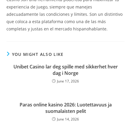
experiencia de juego, siempre que manejes
adecuadamente las condiciones y límites. Son un distintivo
que coloca a esta plataforma como una de las más
completas y justas en el mercado hispanohablante.
YOU MIGHT ALSO LIKE
Unibet Casino lar deg spille med sikkerhet hver
dag i Norge
June 17, 2026
Paras online kasino 2026: Luotettavuus ja
suomalaisten pelit
June 14, 2026