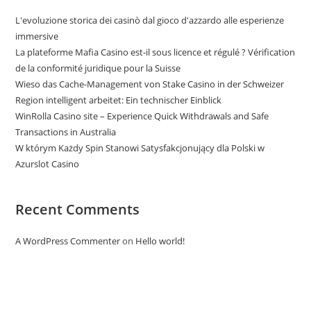
L'evoluzione storica dei casinò dal gioco d'azzardo alle esperienze
immersive
La plateforme Mafia Casino est-il sous licence et régulé ? Vérification
de la conformité juridique pour la Suisse
Wieso das Cache-Management von Stake Casino in der Schweizer
Region intelligent arbeitet: Ein technischer Einblick
WinRolla Casino site – Experience Quick Withdrawals and Safe
Transactions in Australia
W którym Każdy Spin Stanowi Satysfakcjonujący dla Polski w
Azurslot Casino
Recent Comments
A WordPress Commenter
on
Hello world!