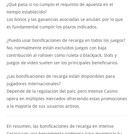
¿Qué pasa si no cumplo el requisito de apuesta en el
tiempo establecido?
Los bonos y las ganancias asociadas se anulan, por lo que
es fundamental cumplir los plazos indicados.
¿Puedo usar bonificaciones de recarga en todos los juegos?
No, normalmente están excluidos juegos con baja
contribución al rollover como ruleta o blackjack. Slots y
juegos de video suelen ser los principales beneficiarios.
¿Las bonificaciones de recarga están disponibles para
jugadores internacionales?
Depende de la regulación del país, pero Intense Casino
opera en múltiples mercados ofreciendo estas promociones
a la mayoría de sus usuarios activos.
En resumen, las bonificaciones de recarga en Intense
Casino son una herramienta poderosa para maximizar tu