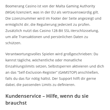
Boomerang Casino ist von der Malta Gaming Authority
(MGA) lizenziert, was in der EU als vertrauenswürdig gilt.
Die Lizenznummer wird im Footer der Seite angezeigt und
ermöglicht dir, die Regulierung jederzeit zu prüfen.
Zusätzlich nutzt das Casino 128‑Bit SSL‑Verschlüsselung,
um alle Transaktionen und persönlichen Daten zu
schützen.
Verantwortungsvolles Spielen wird großgeschrieben: Du
kannst tägliche, wöchentliche oder monatliche
Einzahlungslimits setzen, Selbstsperren aktivieren und dich
an das “Self‑Exclusion‑Register” (GAMSTOP) anschließen,
falls du das für nötig hältst. Der Support hilft dir gerne
dabei, die passenden Limits zu definieren.
Kundenservice – Hilfe, wenn du sie
brauchst