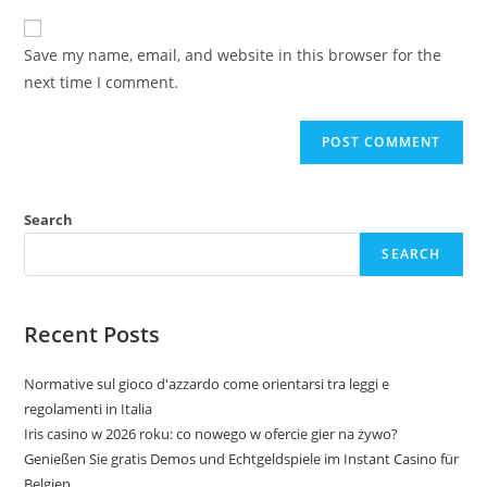
Save my name, email, and website in this browser for the
next time I comment.
Search
SEARCH
Recent Posts
Normative sul gioco d'azzardo come orientarsi tra leggi e
regolamenti in Italia
Iris casino w 2026 roku: co nowego w ofercie gier na żywo?
Genießen Sie gratis Demos und Echtgeldspiele im Instant Casino für
Belgien