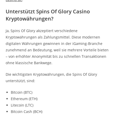
Unterstützt Spins Of Glory Casino
Kryptowährungen?
Ja, Spins Of Glory akzeptiert verschiedene
Kryptowährungen als Zahlungsmittel. Diese modernen
digitalen Währungen gewinnen in der iGaming-Branche
zunehmend an Bedeutung, weil sie mehrere Vorteile bieten
– von erhöhter Anonymität bis zu schnellen Transaktionen
ohne klassische Bankwege.
Die wichtigsten Kryptowährungen, die Spins Of Glory
unterstützt, sind:
Bitcoin (BTC)
Ethereum (ETH)
Litecoin (LTC)
Bitcoin Cash (BCH)