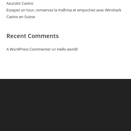
Azurslot Casino
Essayez un tour, conservez la maîtrise et empochez avec Winshark
Casino en Suisse
Recent Comments
A WordPress Commenter
on
Hello world!