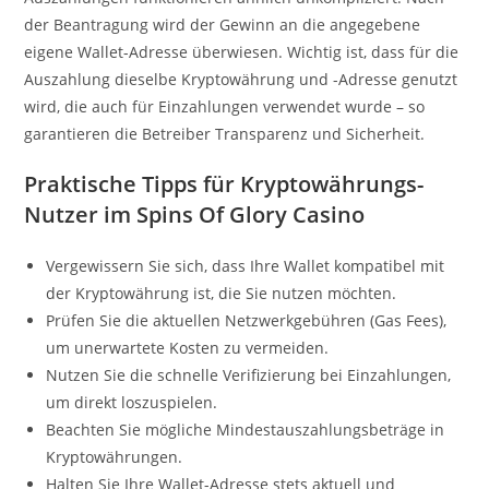
der Beantragung wird der Gewinn an die angegebene
eigene Wallet-Adresse überwiesen. Wichtig ist, dass für die
Auszahlung dieselbe Kryptowährung und -Adresse genutzt
wird, die auch für Einzahlungen verwendet wurde – so
garantieren die Betreiber Transparenz und Sicherheit.
Praktische Tipps für Kryptowährungs-
Nutzer im Spins Of Glory Casino
Vergewissern Sie sich, dass Ihre Wallet kompatibel mit
der Kryptowährung ist, die Sie nutzen möchten.
Prüfen Sie die aktuellen Netzwerkgebühren (Gas Fees),
um unerwartete Kosten zu vermeiden.
Nutzen Sie die schnelle Verifizierung bei Einzahlungen,
um direkt loszuspielen.
Beachten Sie mögliche Mindestauszahlungsbeträge in
Kryptowährungen.
Halten Sie Ihre Wallet-Adresse stets aktuell und