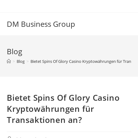
DM Business Group
Blog
>
Blog
>
Bietet Spins Of Glory Casino Kryptowährungen für Transak
Bietet Spins Of Glory Casino
Kryptowährungen für
Transaktionen an?