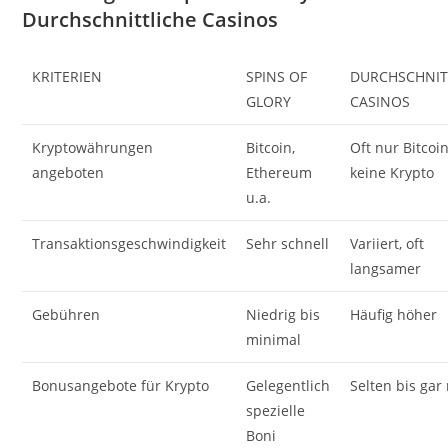
Durchschnittliche Casinos
KRITERIEN
SPINS OF
DURCHSCHNIT
GLORY
CASINOS
Kryptowährungen
Bitcoin,
Oft nur Bitcoi
angeboten
Ethereum
keine Krypto
u.a.
Transaktionsgeschwindigkeit
Sehr schnell
Variiert, oft
langsamer
Gebühren
Niedrig bis
Häufig höher
minimal
Bonusangebote für Krypto
Gelegentlich
Selten bis gar 
spezielle
Boni