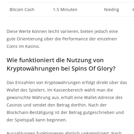
Bitcoin Cash
1-5 Minuten
Niedrig
Diese Werte können leicht variieren, bieten jedoch eine
gute Orientierung über die Performance der einzelnen
Coins im Kasino.
Wie funktioniert die Nutzung von
Kryptowährungen bei Spins Of Glory?
Das Einzahlen von Kryptowährungen erfolgt direkt über das
Wallet des Spielers. Im Kassenbereich wählt man die
gewünschte Währung aus, erhält eine Wallet-Adresse des
Casinos und sendet den Betrag dorthin. Nach der
Blockchain-Bestätigung ist der Betrag gutgeschrieben und
der Spielspaß kann beginnen.
Auszahlungen funktionieren ähnlich unkompliziert: Nach