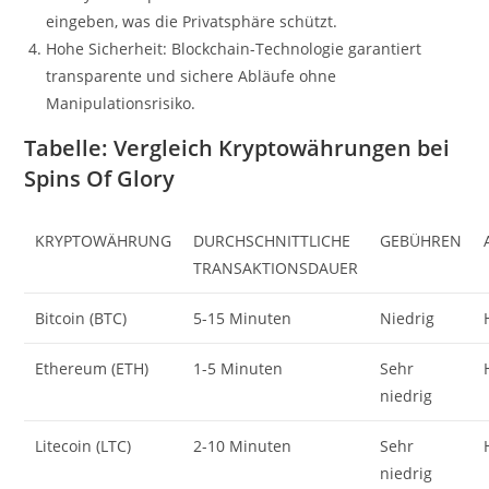
eingeben, was die Privatsphäre schützt.
Hohe Sicherheit: Blockchain-Technologie garantiert
transparente und sichere Abläufe ohne
Manipulationsrisiko.
Tabelle: Vergleich Kryptowährungen bei
Spins Of Glory
KRYPTOWÄHRUNG
DURCHSCHNITTLICHE
GEBÜHREN
TRANSAKTIONSDAUER
Bitcoin (BTC)
5-15 Minuten
Niedrig
Ethereum (ETH)
1-5 Minuten
Sehr
niedrig
Litecoin (LTC)
2-10 Minuten
Sehr
niedrig