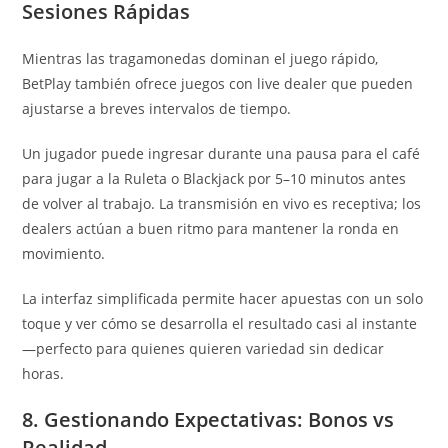
Sesiones Rápidas
Mientras las tragamonedas dominan el juego rápido,
BetPlay también ofrece juegos con live dealer que pueden
ajustarse a breves intervalos de tiempo.
Un jugador puede ingresar durante una pausa para el café
para jugar a la Ruleta o Blackjack por 5–10 minutos antes
de volver al trabajo. La transmisión en vivo es receptiva; los
dealers actúan a buen ritmo para mantener la ronda en
movimiento.
La interfaz simplificada permite hacer apuestas con un solo
toque y ver cómo se desarrolla el resultado casi al instante
—perfecto para quienes quieren variedad sin dedicar
horas.
8. Gestionando Expectativas: Bonos vs
Realidad