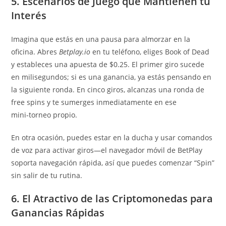
5. Escenarios de Juego que Mantienen tu
Interés
Imagina que estás en una pausa para almorzar en la
oficina. Abres
Betplay.io
en tu teléfono, eliges Book of Dead
y estableces una apuesta de $0.25. El primer giro sucede
en milisegundos; si es una ganancia, ya estás pensando en
la siguiente ronda. En cinco giros, alcanzas una ronda de
free spins y te sumerges inmediatamente en ese
mini‑torneo propio.
En otra ocasión, puedes estar en la ducha y usar comandos
de voz para activar giros—el navegador móvil de BetPlay
soporta navegación rápida, así que puedes comenzar “Spin”
sin salir de tu rutina.
6. El Atractivo de las Criptomonedas para
Ganancias Rápidas