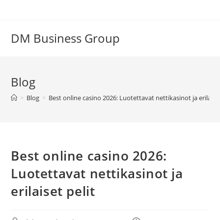
DM Business Group
Blog
>
Blog
>
Best online casino 2026: Luotettavat nettikasinot ja erilaiset
Best online casino 2026:
Luotettavat nettikasinot ja
erilaiset pelit