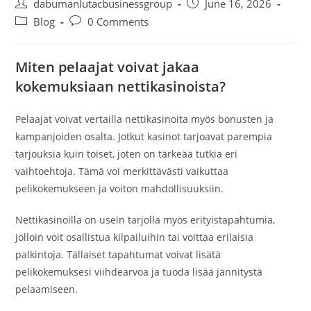
dabumanlutacbusinessgroup
June 16, 2026
Blog
0 Comments
Miten pelaajat voivat jakaa
kokemuksiaan nettikasinoista?
Pelaajat voivat vertailla nettikasinoita myös bonusten ja
kampanjoiden osalta. Jotkut kasinot tarjoavat parempia
tarjouksia kuin toiset, joten on tärkeää tutkia eri
vaihtoehtoja. Tämä voi merkittävästi vaikuttaa
pelikokemukseen ja voiton mahdollisuuksiin.
Nettikasinoilla on usein tarjolla myös erityistapahtumia,
jolloin voit osallistua kilpailuihin tai voittaa erilaisia
palkintoja. Tällaiset tapahtumat voivat lisätä
pelikokemuksesi viihdearvoa ja tuoda lisää jännitystä
pelaamiseen.