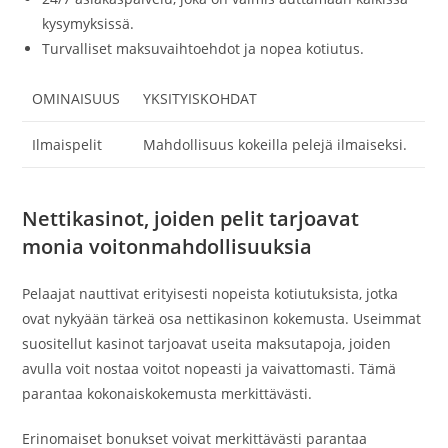
kysymyksissä.
Turvalliset maksuvaihtoehdot ja nopea kotiutus.
OMINAISUUS
YKSITYISKOHDAT
Ilmaispelit
Mahdollisuus kokeilla pelejä ilmaiseksi.
Nettikasinot, joiden pelit tarjoavat
monia voitonmahdollisuuksia
Pelaajat nauttivat erityisesti nopeista kotiutuksista, jotka
ovat nykyään tärkeä osa nettikasinon kokemusta. Useimmat
suositellut kasinot tarjoavat useita maksutapoja, joiden
avulla voit nostaa voitot nopeasti ja vaivattomasti. Tämä
parantaa kokonaiskokemusta merkittävästi.
Erinomaiset bonukset voivat merkittävästi parantaa