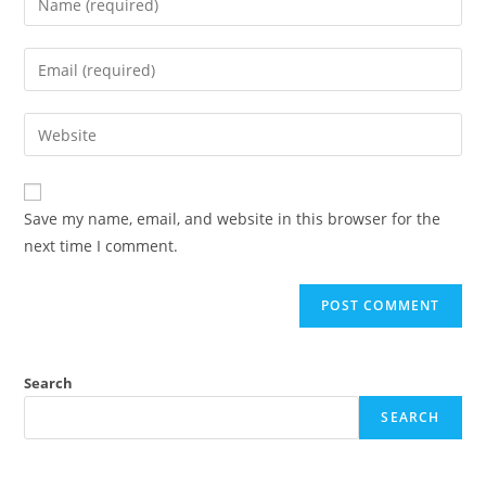
Save my name, email, and website in this browser for the
next time I comment.
Search
SEARCH