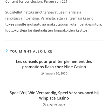
Content for conclusion. Paragraph 221.
Suositellut nettikasinot tarjoavat usein erilaisia
rahoitusvaihtoehtoja. Varmista, että valitsemasi kasino
tukee sinulle mukautuvia maksutapoja, kuten pankkisiirtoja,
luottokortteja tai digitaalisten lompakoiden käyttöä.
YOU MIGHT ALSO LIKE
Les conseils pour profiter pleinement des
promotions flash chez Nine Casino
January 20, 2026
Speel Vrij, Win Verstandig, Speel Verantwoord bij
Winplace Casino
June 29, 2026