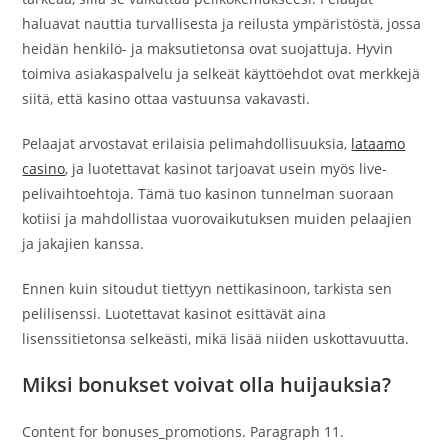
haluavat nauttia turvallisesta ja reilusta ympäristöstä, jossa
heidän henkilö- ja maksutietonsa ovat suojattuja. Hyvin
toimiva asiakaspalvelu ja selkeät käyttöehdot ovat merkkejä
siitä, että kasino ottaa vastuunsa vakavasti.
Pelaajat arvostavat erilaisia pelimahdollisuuksia,
lataamo
casino
, ja luotettavat kasinot tarjoavat usein myös live-
pelivaihtoehtoja. Tämä tuo kasinon tunnelman suoraan
kotiisi ja mahdollistaa vuorovaikutuksen muiden pelaajien
ja jakajien kanssa.
Ennen kuin sitoudut tiettyyn nettikasinoon, tarkista sen
pelilisenssi. Luotettavat kasinot esittävät aina
lisenssitietonsa selkeästi, mikä lisää niiden uskottavuutta.
Miksi bonukset voivat olla huijauksia?
Content for bonuses_promotions. Paragraph 11.