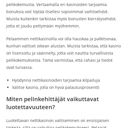
pelikokemusta. Vertaamalla eri kasinoiden tarjoamia
bonuksia voit löytää itsellesi sopivimmat vaihtoehdot.
Muista kuitenkin tarkistaa myös bonusten kierrätysehdot,
jotta et joudu pettymään myöhemmin.
Pelaaminen nettikasinoilla voi olla hauskaa ja palkitsevaa,
kunhan valitset oikean alustan. Muista tarkistaa, että kasino
on lisensoitu ja säännelty, jotta voit nauttia turvallisesta
pelikokemuksesta. Tämä varmistaa, että rahasi ja tiedot
ovat turvassa.
Hyödynnä nettikasinoiden tarjoamia kilpailuja
Valitse kasino, jolla on hyvä palautusprosentti
Miten pelinkehittäjät vaikuttavat
luotettavuuteen?
Luotettavan nettikasinon valitseminen on ensisijaisen
tärkeää, sillä se vaikuttaa pelikokemukseesi. Pelaajat