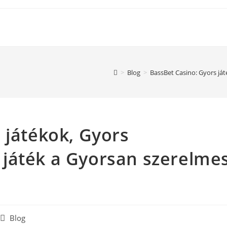
>
Blog
>
BassBet Casino: Gyors já
 játékok, Gyors
játék a Gyorsan szerelme
Blog