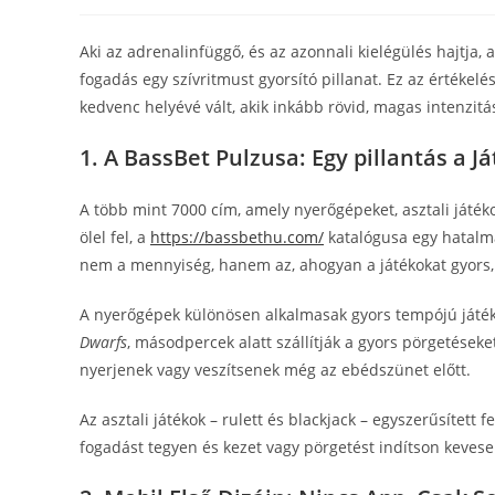
Aki az adrenalinfüggő, és az azonnali kielégülés hajtja,
fogadás egy szívritmust gyorsító pillanat. Ez az értékel
kedvenc helyévé vált, akik inkább rövid, magas intenzit
1. A BassBet Pulzusa: Egy pillantás a 
A több mint 7000 cím, amely nyerőgépeket, asztali játékok
ölel fel, a
https://bassbethu.com/
katalógusa egy hatalma
nem a mennyiség, hanem az, ahogyan a játékokat gyors,
A nyerőgépek különösen alkalmasak gyors tempójú játék
Dwarfs
, másodpercek alatt szállítják a gyors pörgetéseke
nyerjenek vagy veszítsenek még az ebédszünet előtt.
Az asztali játékok – rulett és blackjack – egyszerűsített 
fogadást tegyen és kezet vagy pörgetést indítson kevese