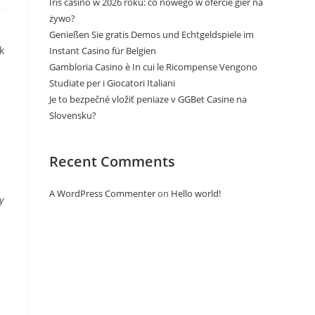
Iris casino w 2026 roku: co nowego w ofercie gier na
żywo?
Genießen Sie gratis Demos und Echtgeldspiele im
k
Instant Casino für Belgien
Gambloria Casino è In cui le Ricompense Vengono
Studiate per i Giocatori Italiani
Je to bezpečné vložiť peniaze v GGBet Casine na
Slovensku?
Recent Comments
A WordPress Commenter
on
Hello world!
y