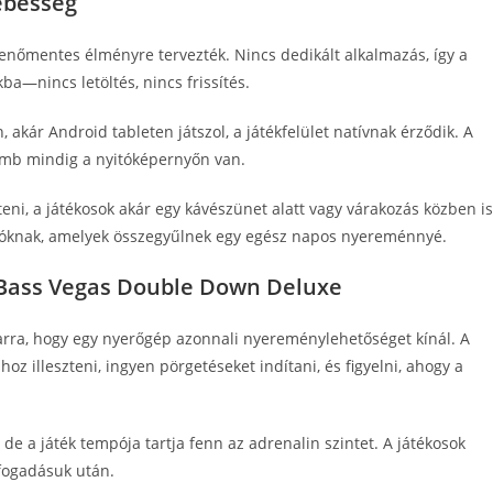
Sebesség
kenőmentes élményre tervezték. Nincs dedikált alkalmazás, így a
a—nincs letöltés, nincs frissítés.
 akár Android tableten játszol, a játékfelület natívnak érződik. A
 gomb mindig a nyitóképernyőn van.
teni, a játékosok akár egy kávészünet alatt vagy várakozás közben is
ióknak, amelyek összegyűlnek egy egész napos nyereménnyé.
 Bass Vegas Double Down Deluxe
arra, hogy egy nyerőgép azonnali nyereménylehetőséget kínál. A
 illeszteni, ingyen pörgetéseket indítani, és figyelni, ahogy a
 a játék tempója tartja fenn az adrenalin szintet. A játékosok
fogadásuk után.