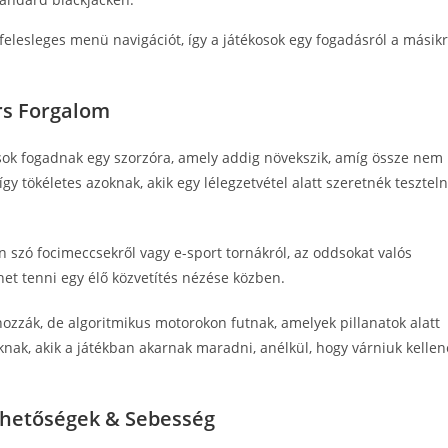
a felesleges menü navigációt, így a játékosok egy fogadásról a másik
ors Forgalom
osok fogadnak egy szorzóra, amely addig növekszik, amíg össze nem
gy tökéletes azoknak, akik egy lélegzetvétel alatt szeretnék teszteln
n szó focimeccsekről vagy e-sport tornákról, az oddsokat valós
het tenni egy élő közvetítés nézése közben.
ánozzák, de algoritmikus motorokon futnak, amelyek pillanatok alatt
ak, akik a játékban akarnak maradni, anélkül, hogy várniuk kellen
 lehetőségek & Sebesség