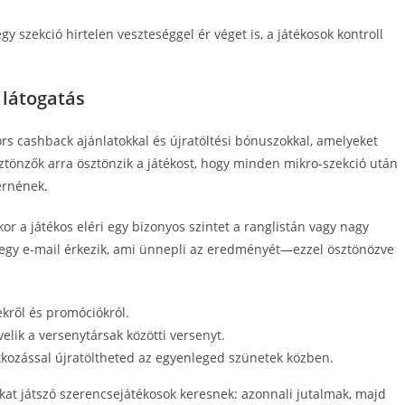
y szekció hirtelen veszteséggel ér véget is, a játékosok kontroll
 látogatás
ors cashback ajánlatokkal és újratöltési bónuszokkal, amelyeket
sztönzők arra ösztönzik a játékost, hogy minden mikro-szekció után
érnének.
or a játékos eléri egy bizonyos szintet a ranglistán vagy nagy
 egy e-mail érkezik, ami ünnepli az eredményét—ezzel ösztönözve
kről és promóciókról.
elik a versenytársak közötti versenyt.
kozással újratöltheted az egyenleged szünetek közben.
ókat játszó szerencsejátékosok keresnek: azonnali jutalmak, majd