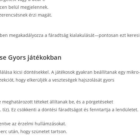
en belül megjelennek.
zerencsésnek érzi magát.
közben megakadályozza a fáradtság kialakulását—pontosan ezt keresi
ése Gyors játékokban
lálása kicsi döntésekkel. A játékosok gyakran beállítanak egy mikro-
kciót, hogy elkerüljék a veszteségek hajszolását gyors
e meghatározott téteket állítanak be, és a pörgetéseket
tíz). Ez csökkenti a döntési fáradtságot és fenntartja a lendületet.
entve az érzelmi hullámzásokat.
perc után, hogy szünetet tartson.